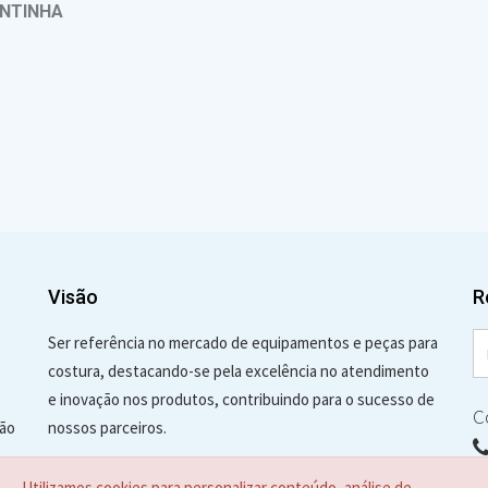
NTINHA
Visão
R
Ser referência no mercado de equipamentos e peças para
costura, destacando-se pela excelência no atendimento
,
e inovação nos produtos, contribuindo para o sucesso de
C
ção
nossos parceiros.
Utilizamos cookies para personalizar conteúdo, análise de