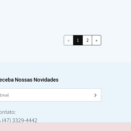
«
1
2
»
eceba Nossas Novidades
ontato:
(47) 3329-4442
ecade@ecade.com.br