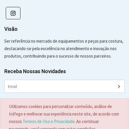
Visão
Ser referência no mercado de equipamentos e peças para costura,
destacando-se pela excelência no atendimento e inovação nos
produtos, contribuindo para o sucesso de nossos parceiros.
Receba Nossas Novidades
Contato:
Utilizamos cookies para personalizar conteúdo, análise de
(47) 3329-4442
tráfego e melhorar sua experiência neste site, de acordo com
ecade@ecade.com.br
nossos
Termos de Uso e Privacidade
. Ao continuar
navegando, você concorda com estas condições.