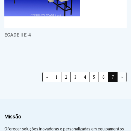
ECADE II E-4
«
1
2
3
4
5
6
7
»
Missão
Oferecer soluções inovadoras e personalizadas em equipamentos